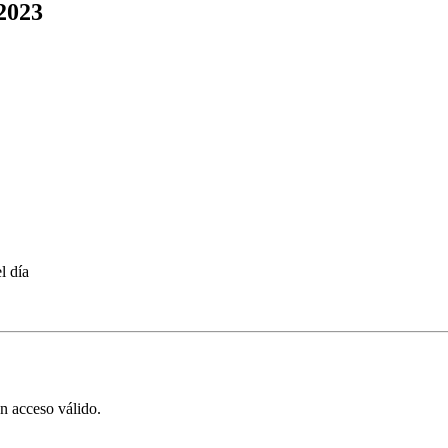
2023
l día
on acceso válido.